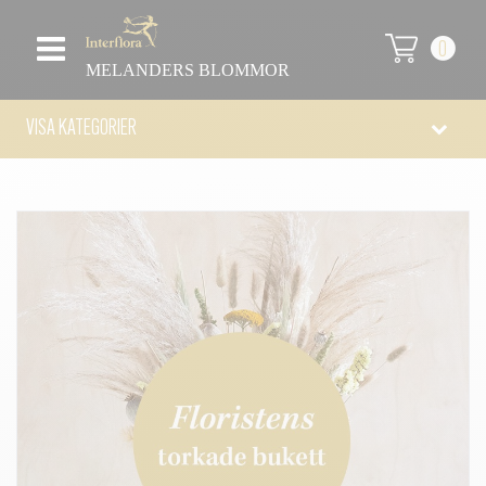
0
MELANDERS BLOMMOR
VISA KATEGORIER