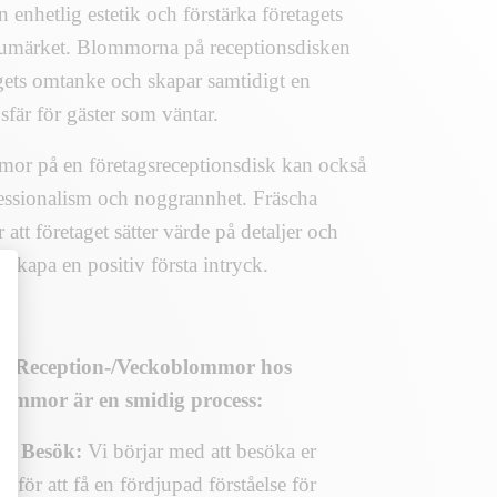
n enhetlig estetik och förstärka företagets
rumärket. Blommorna på receptionsdisken
agets omtanke och skapar samtidigt en
fär för gäster som väntar.
mor på en företagsreceptionsdisk kan också
fessionalism och noggrannhet. Fräscha
att företaget sätter värde på detaljer och
tt skapa en positiv första intryck.
av Reception-/Veckoblommor hos
ommor är en smidig process:
gt Besök:
Vi börjar med att besöka er
ts för att få en fördjupad förståelse för