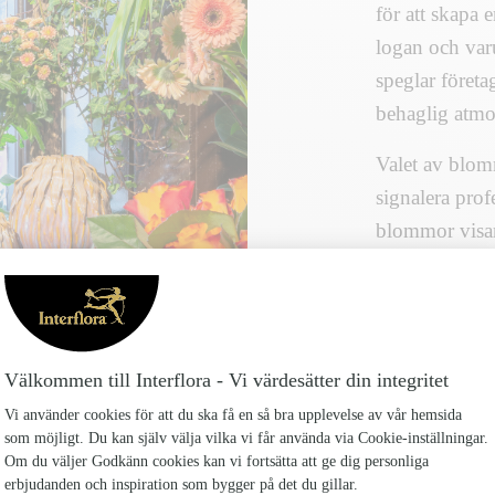
för att skapa e
logan och va
speglar föret
behaglig atmos
Valet av blom
signalera pro
blommor visar 
strävar efter a
Beställning 
Melanders Bl
Personli
arbetspla