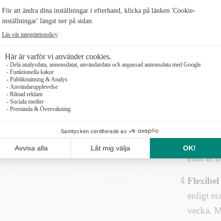
miljön o
Professi
skräddar
optimal 
för att 
Transpar
tre olika
vilket ge
blommor. 
efter er 
Flexibel
enligt e
vecka. M