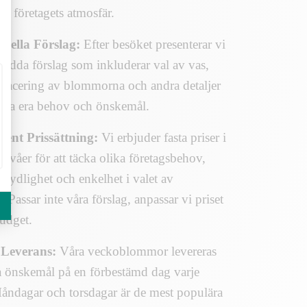
ch företagets atmosfär.
onella Förslag:
Efter besöket presenterar vi
sydda förslag som inkluderar val av vas,
placering av blommorna och andra detaljer
passa era behov och önskemål.
ent Prissättning:
Vi erbjuder fasta priser i
 nivåer för att täcka olika företagsbehov,
r tydlighet och enkelhet i valet av
Passar inte våra förslag, anpassar vi priset
budget.
 Leverans:
Våra veckoblommor levereras
ra önskemål på en förbestämd dag varje
åndagar och torsdagar är de mest populära