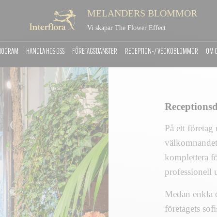
MELANDERS BLOMMOR
Vi skapar The Flower Effect
MOGRAM
HANDLA HOS OSS
FÖRETAGSTJÄNSTER
RECEPTION-/ VECKOBLOMMOR
OM 
Receptions
På ett företag
välkomnandet.
komplettera fö
professionell 
Medan enkla o
företagets sof