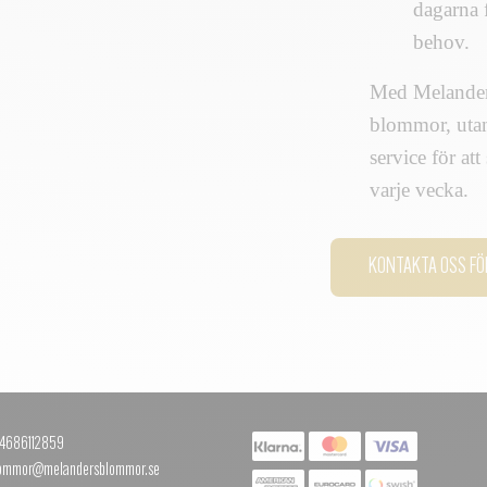
dagarna f
behov.
Med Melanders
blommor, utan
service för at
varje vecka.
KONTAKTA OSS FÖ
+4686112859
blommor@melandersblommor.se