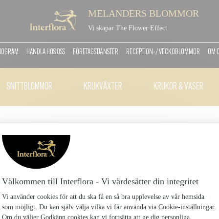
MELANDERS BLOMMOR
Vi skapar The Flower Effect
MOGRAM
HANDLA HOS OSS
FÖRETAGSTJÄNSTER
RECEPTION-/ VECKOBLOMMOR
OM 
SNITTBLOMMOR
KRUKVÄXTER
KRUKOR & VASER
10 RÖDA ROSOR
10-Roda-rosor_62
999 kr
En bukett av röda rosor är den perfekta uppvaktning