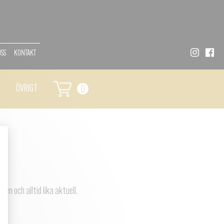
OSS
KONTAKT
ÖVRIGT
0
en och alltid lika aktuell.