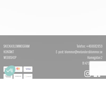
SKICKA BLOMMOGRAM
Telefon: +4686112859
KONTAKT
E-post: blommor@melandersblommor.se
WEBBSHOP
Hamngatan 2
111 47 STOCKHOLM