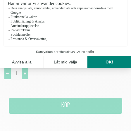
vanligaste typerna av buketter. Vasen passar flera olika buketter -
från vilda tulpanbuketter till liljor och grönt.
Diameter: 14 cm Höjd: 20 cm Diskas för hand eller i maskin på högst
70 grader. Vasen är handblåst och det kan förekomma små bubblor i
glaset.
Antal
KÖP