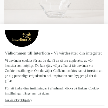
VAS BLÅKLOCKA
Vas-Blaklocka_38
145 kr
Blåklocka är en munblåst vas i klarglas och framtagen för de