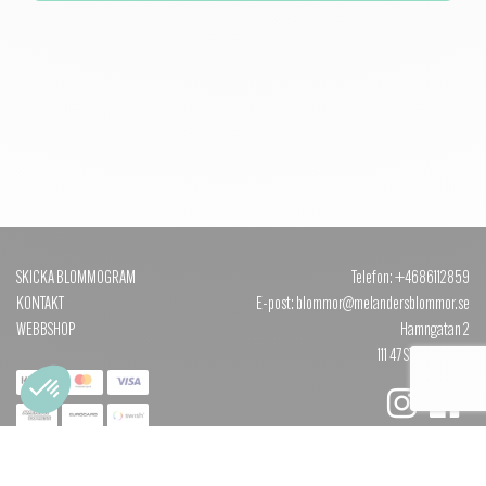
SKICKA BLOMMOGRAM
Telefon: +4686112859
KONTAKT
E-post: blommor@melandersblommor.se
WEBBSHOP
Hamngatan 2
111 47 STOCKHOLM