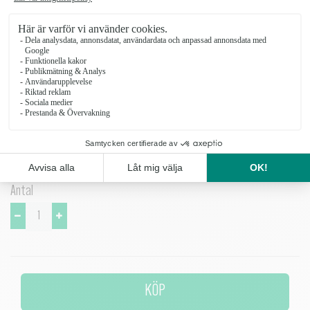
tillverkad i stengods med en reaktiv glasyr som gör varje kruka unik i
sin nyans. Flora passar de flesta stilar och växter.
Krukan är för inomhusbruk och rengörs med ett milt diskmedel.
Krukorna har tassar på undersidan för att inte repa underlaget.
Glasyren är fri från tungmetaller.
Antal
KÖP