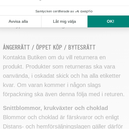
leverans. Detta då butik gör specialbeställningar
av blommor och annat material för att hantera
den typen av beställningar.
ÅNGERRÄTT / ÖPPET KÖP / BYTESRÄTT
Kontakta Butiken om du vill returnera en
produkt. Produkter som returneras ska vara
oanvända, i oskadat skick och ha alla etiketter
kvar. Om varan kommer i någon slags
förpackning ska även denna följa med i returen.
Snittblommor, krukväxter och choklad
Blommor och choklad är färskvaror och enligt
Distans- och hemförsäljningslagen gäller därför