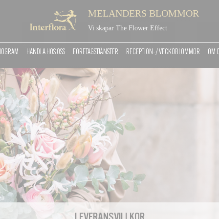
MELANDERS BLOMMOR
Vi skapar The Flower Effect
MOGRAM
HANDLA HOS OSS
FÖRETAGSTJÄNSTER
RECEPTION-/ VECKOBLOMMOR
OM 
LEVERANSVILLKOR