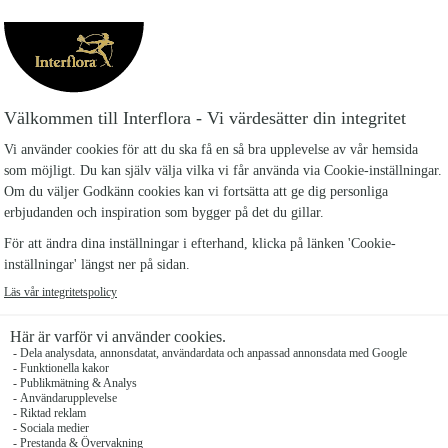
BEKRÄFTELSE
Du får med automatik en orderbekräftelse till din
e-post när du har slutfört din order. Skulle
uppgifterna inte stämma ber vi dig att dig
kontakta oss.
AVBOKNING BESTÄLLNINGAR
Större specialbeställningar med ett värde över 3
000 kronor måste avbeställas skriftligen senast
96 timmar innan planerad leverans. Om
beställningens värde överstiger 6 000 kronor
måste den avbeställas en vecka innan planerad